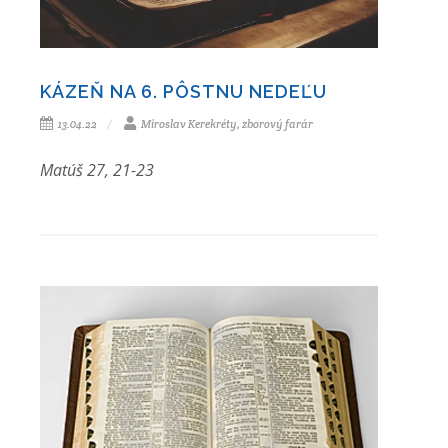
KÁZEŇ NA 6. PÔSTNU NEDEĽU
13.04.22
Miroslav Kerekréty, zborový farár
Matúš 27, 21-23