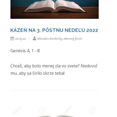
KÁZEŇ NA 3. PÔSTNU NEDEĽU 2022
20.03.22
Miroslav Kerekréty, zborový farár
Genesis 4, 1 - 8
Chceš, aby bolo menej zla vo svete? Nedovoľ
mu, aby sa šírilo skrze teba!