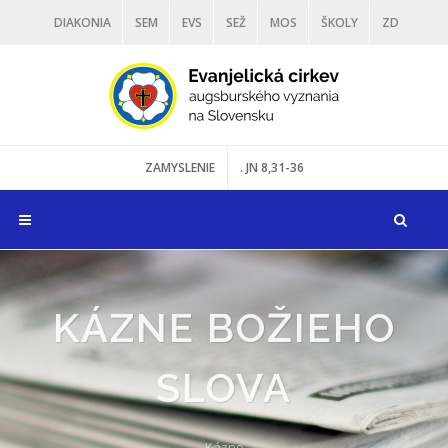
DIAKONIA
SEM
EVS
SEŽ
MOS
ŠKOLY
ZD
VD
DARUJ
ZAMYSLENIE
. JN 8,31-36
KÁZNE BOŽIEHO
SLOVA
Kázne