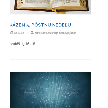
KÁZEŇ 5. PÔSTNU NEDEĽU
04.04.22
Miroslav Kerekréty, zborový farár
Izaiáš 1, 16-18