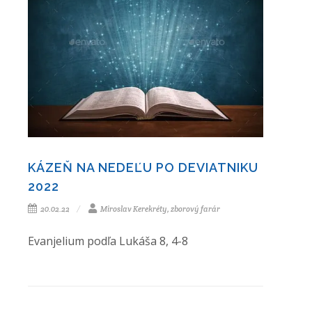
KÁZEŇ NA NEDEĽU PO DEVIATNIKU
2022
20.02.22
Miroslav Kerekréty, zborový farár
Evanjelium podľa Lukáša 8, 4-8