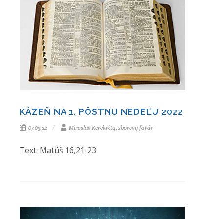
KÁZEŇ NA 1. PÔSTNU NEDEĽU 2022
07.03.22
Miroslav Kerekréty, zborový farár
Text: Matúš 16,21-23